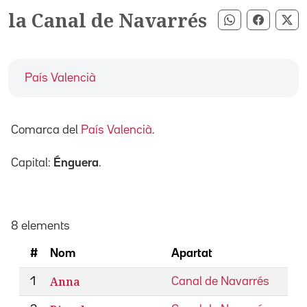
la Canal de Navarrés
Compartir pe
Compart
Co
País Valencià
Comarca del
País Valencià
.
Capital:
Énguera
.
8 elements
#
Nom
Apartat
Anna
1
Canal de Navarrés