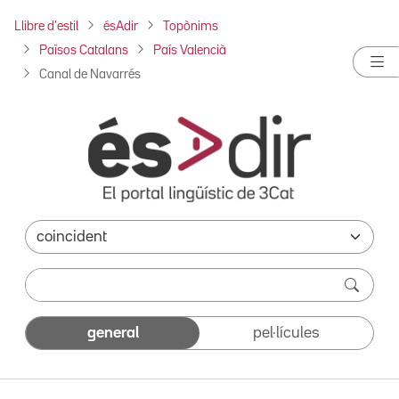
Llibre d'estil
ésAdir
Topònims
Països Catalans
País Valencià
Canal de Navarrés
general
pel·lícules