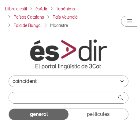
Llibre d'estil
ésAdir
Topònims
Països Catalans
País Valencià
Foia de Bunyol
Macastre
general
pel·lícules