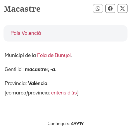
Macastre
Compartir pe
Compart
Co
País Valencià
Municipi de la
Foia de Bunyol
.
Gentilici:
macastrer, -a
.
Província:
València
.
(comarca/província:
criteris d'ús
)
Continguts:
49919