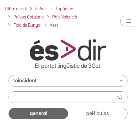
Llibre d'estil
ésAdir
Topònims
Països Catalans
País Valencià
Foia de Bunyol
Xest
general
pel·lícules