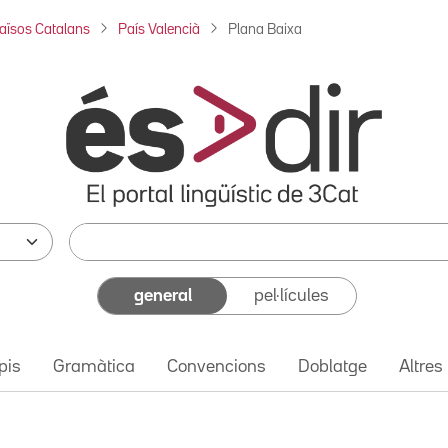
aïsos Catalans
País Valencià
Plana Baixa
general
pel·lícules
pis
Gramàtica
Convencions
Doblatge
Altres