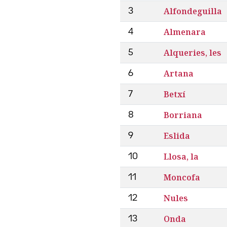
Alfondeguilla
3
Almenara
4
Alqueries, les
5
Artana
6
Betxí
7
Borriana
8
Eslida
9
Llosa, la
10
Moncofa
11
Nules
12
Onda
13