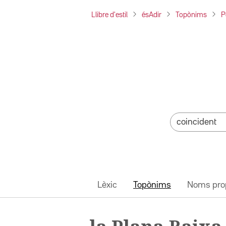
Llibre d'estil
ésAdir
Topònims
P
Lèxic
Topònims
Noms pro