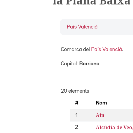
la Plana Baixa
País Valencià
Comarca del
País Valencià
.
Capital:
Borriana
.
20 elements
#
Nom
Aín
1
Alcúdia de Veo, 
2