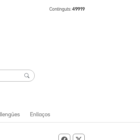
Continguts:
49919
 llengües
Enllaços