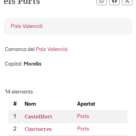
els Ports
Compartir pe
Compart
Co
País Valencià
Comarca del
País Valencià
.
Capital:
Morella
.
14 elements
#
Nom
Apartat
Castellfort
1
Ports
Cinctorres
2
Ports