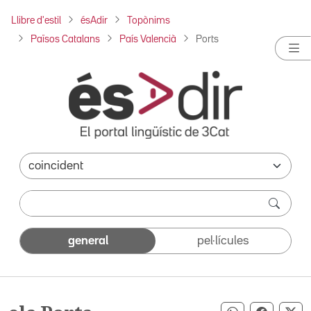
Llibre d'estil
ésAdir
Topònims
Països Catalans
País Valencià
Ports
general
pel·lícules