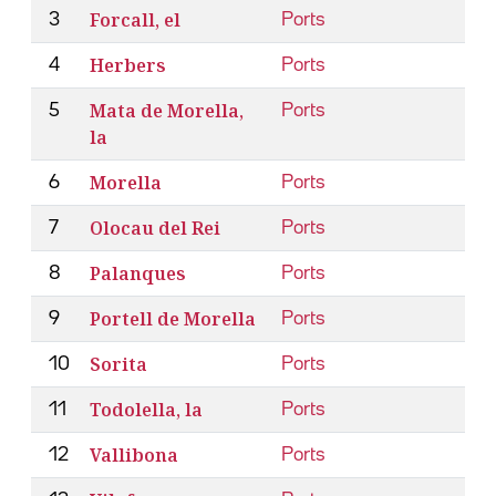
Forcall, el
3
Ports
Herbers
4
Ports
Mata de Morella,
5
Ports
la
Morella
6
Ports
Olocau del Rei
7
Ports
Palanques
8
Ports
Portell de Morella
9
Ports
Sorita
10
Ports
Todolella, la
11
Ports
Vallibona
12
Ports