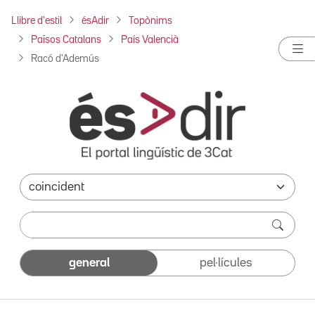
Llibre d'estil
ésAdir
Topònims
Països Catalans
País Valencià
Racó d'Ademús
general
pel·lícules