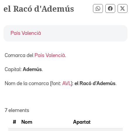
el Racó d'Ademús
Compartir pe
Compart
Co
País Valencià
Comarca del
País Valencià
.
Capital:
Ademús
.
Nom de la comarca (font:
AVL
):
el Racó d'Ademús
.
7 elements
#
Nom
Apartat