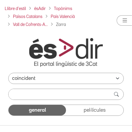
Llibre d'estil
ésAdir
Topònims
Països Catalans
País Valencià
Vall de Cofrents-A...
Zarra
general
pel·lícules