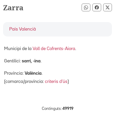
Zarra
Compartir pe
Compart
Co
País Valencià
Municipi de la
Vall de Cofrents-Aiora
.
Gentilici:
sarrí, -ina
.
Província:
València
.
(comarca/província:
criteris d'ús
)
Continguts:
49919