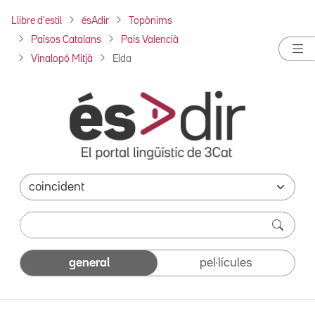
Llibre d'estil
ésAdir
Topònims
Països Catalans
País Valencià
Vinalopó Mitjà
Elda
general
pel·lícules