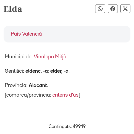
Elda
Compartir pe
Compart
Co
País Valencià
Municipi del
Vinalopó Mitjà
.
Gentilici:
eldenc, -a
;
elder, -a
.
Província:
Alacant
.
(comarca/província:
criteris d'ús
)
Continguts:
49919