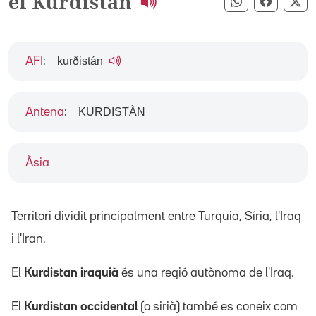
el Kurdistan
Compartir pe
Compart
Co
kurðistán
AFI
:
KURDISTÀN
Antena
:
Àsia
Territori dividit principalment entre Turquia, Síria, l'Iraq
i l'Iran.
El
Kurdistan iraquià
és una regió autònoma de l'Iraq.
El
Kurdistan occidental
(o sirià) també es coneix com