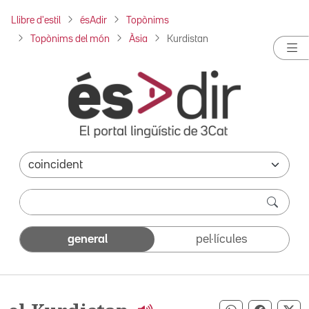
Llibre d'estil
ésAdir
Topònims
Topònims del món
Àsia
Kurdistan
general
pel·lícules