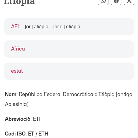
Etiòpia
Compartir pe
Compart
Co
[or.] ətiɔ́piə
[occ.] etiɔ́pia
AFI
:
Àfrica
estat
Nom
: República Federal Democràtica d'Etiòpia (antiga
Abissínia)
Abreviació
: ETI
Codi ISO
: ET / ETH