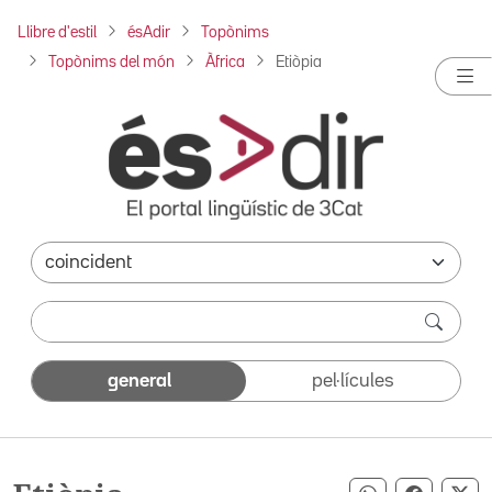
Llibre d'estil
ésAdir
Topònims
Topònims del món
Àfrica
Etiòpia
general
pel·lícules