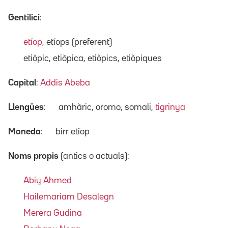
Gentilici
:
etíop
, etíops (preferent)
etiòpic, etiòpica, etiòpics, etiòpiques
Capital
:
Addis Abeba
Llengües
:
amhàric, oromo, somali,
tigrinya
Moneda
:
birr etíop
Noms propis
(antics o actuals):
Abiy Ahmed
Hailemariam Desalegn
Merera Gudina