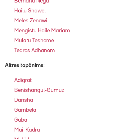
Berhanu Nega
Hailu Shawel
Meles Zenawi
Mengistu Haile Mariam
Mulatu Teshome
Tedros Adhanom
Altres topònims
:
Adigrat
Benishangul-Gumuz
Dansha
Gambela
Guba
Mai-Kadra