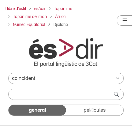
Llibre d'estil
ésAdir
Topònims
Topònims del món
Àfrica
Guinea Equatorial
Djibloho
general
pel·lícules