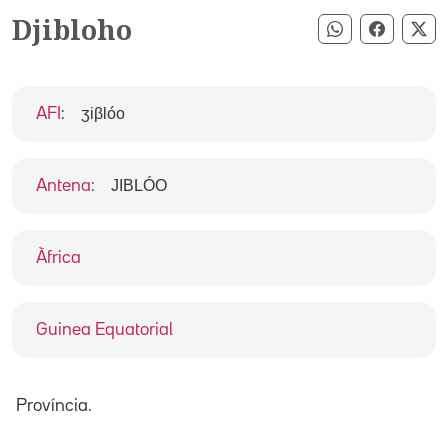
Djibloho
Compartir pe
Compart
Co
ʒiβlóo
AFI
:
JIBLÓO
Antena
:
Àfrica
Guinea Equatorial
Província.