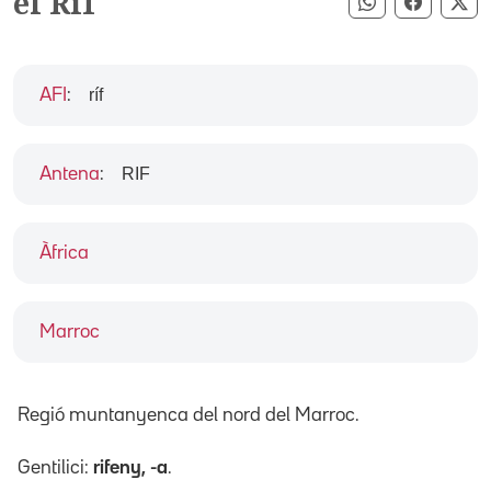
el Rif
Compartir pe
Compart
Co
ríf
AFI
:
RIF
Antena
:
Àfrica
Marroc
Regió muntanyenca del nord del Marroc.
Gentilici:
rifeny, -a
.