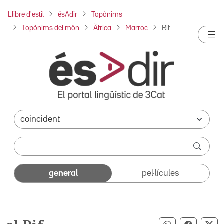
Llibre d'estil
ésAdir
Topònims
Topònims del món
Àfrica
Marroc
Rif
general
pel·lícules