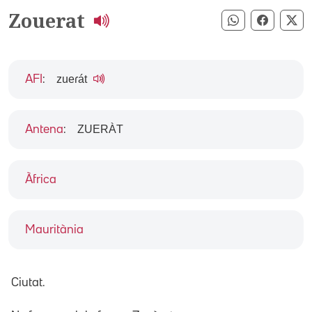
Zouerat
Compartir pe
Compart
Co
zueɾát
AFI
:
ZUERÀT
Antena
:
Àfrica
Mauritània
Ciutat.