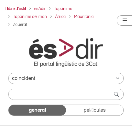
Llibre d'estil
ésAdir
Topònims
Topònims del món
Àfrica
Mauritània
Zouerat
general
pel·lícules