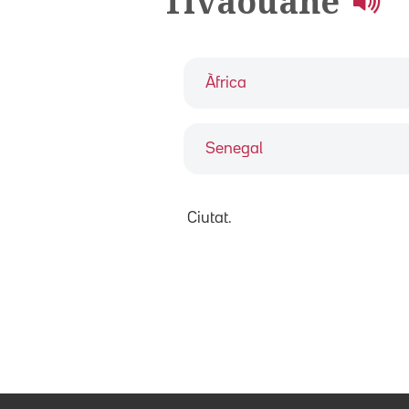
Tivaouane
Àfrica
Senegal
Ciutat.