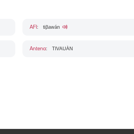
tiβawán
AFI
:
TIVAUÀN
Antena
: