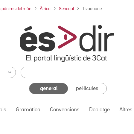
opònims del món
Àfrica
Senegal
Tivaouane
general
pel·lícules
pis
Gramàtica
Convencions
Doblatge
Altres