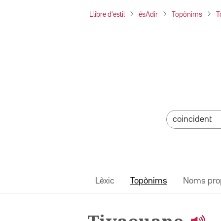
Llibre d'estil
ésAdir
Topònims
T
Lèxic
Topònims
Noms pro