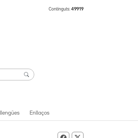
Continguts:
49919
 llengües
Enllaços