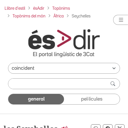
Llibre d'estil
ésAdir
Topònims
Topònims del món
Àfrica
Seychelles
general
pel·lícules