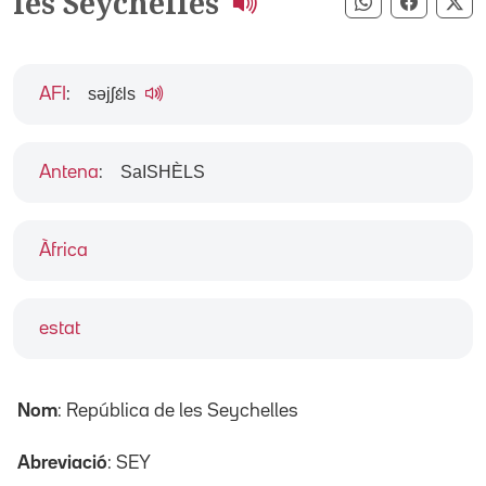
les Seychelles
Compartir pe
Compart
Co
səjʃɛ́ls
AFI
:
SaISHÈLS
Antena
:
Àfrica
estat
Nom
: República de les Seychelles
Abreviació
: SEY