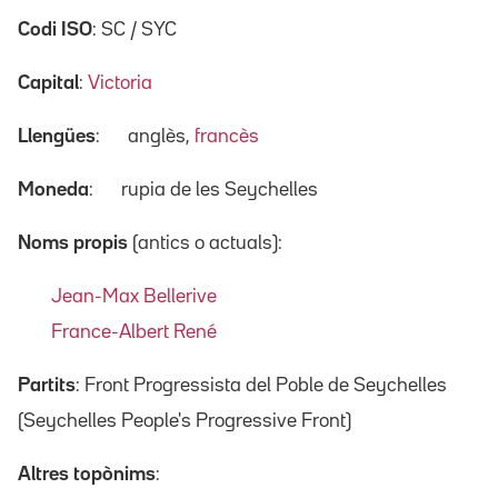
Codi ISO
: SC / SYC
Capital
:
Victoria
Llengües
:
anglès,
francès
Moneda
:
rupia de les Seychelles
Noms propis
(antics o actuals):
Jean-Max Bellerive
France-Albert René
Partits
: Front Progressista del Poble de Seychelles
(Seychelles People's Progressive Front)
Altres topònims
: