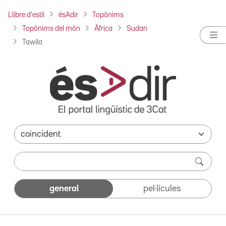
Llibre d'estil
ésAdir
Topònims
Topònims del món
Àfrica
Sudan
Tawila
general
pel·lícules