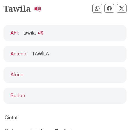
Tawila
Compartir pe
Compart
Co
tawíla
AFI
:
TAWÍLA
Antena
:
Àfrica
Sudan
Ciutat.