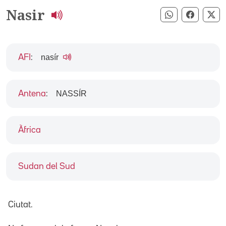
Nasir
Compartir pe
Compart
Co
nasír
AFI
:
NASSÍR
Antena
:
Àfrica
Sudan del Sud
Ciutat.