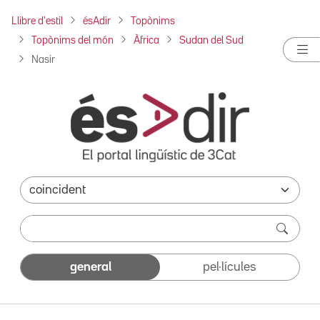
Llibre d'estil
ésAdir
Topònims
Topònims del món
Àfrica
Sudan del Sud
Nasir
general
pel·lícules