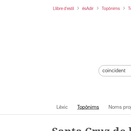
Llibre d'estil
ésAdir
Topònims
T
Lèxic
Topònims
Noms pro