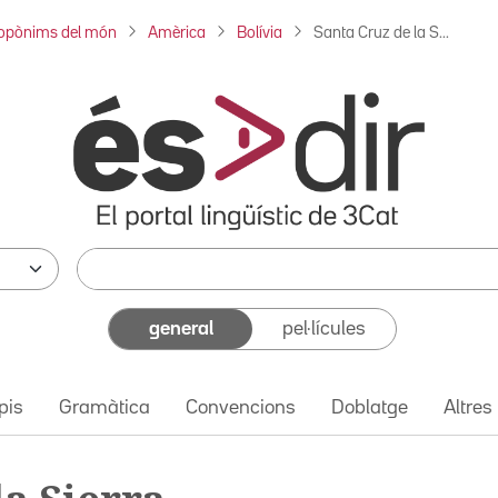
opònims del món
Amèrica
Bolívia
Santa Cruz de la S...
general
pel·lícules
pis
Gramàtica
Convencions
Doblatge
Altres