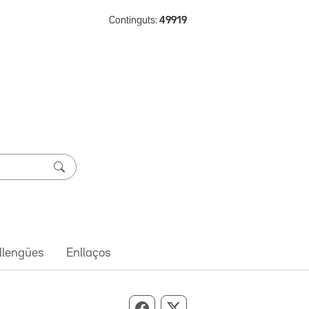
Continguts:
49919
 llengües
Enllaços