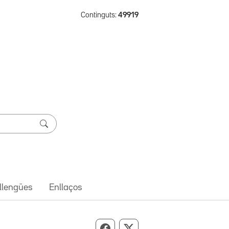
Continguts:
49919
 llengües
Enllaços