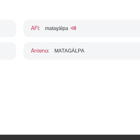
mataɣálpa
AFI
:
MATAGÀLPA
Antena
: