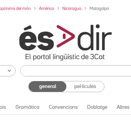
opònims del món
Amèrica
Nicaragua
Matagalpa
general
pel·lícules
pis
Gramàtica
Convencions
Doblatge
Altres