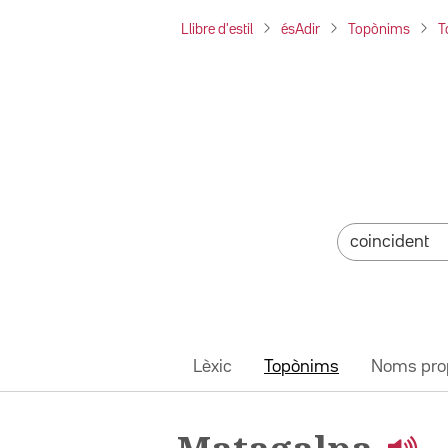
Llibre d'estil
ésAdir
Topònims
T
Lèxic
Topònims
Noms pro