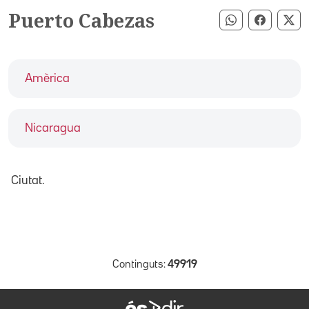
Puerto Cabezas
Compartir pe
Compart
Co
Amèrica
Nicaragua
Ciutat.
Continguts:
49919