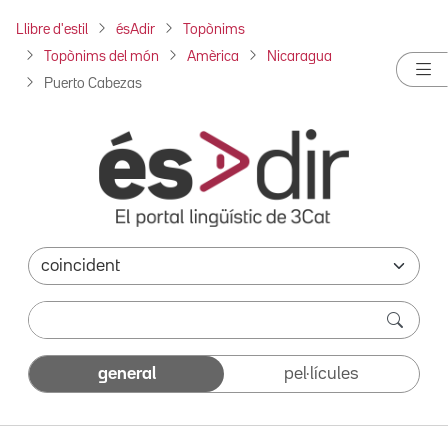
Llibre d'estil
ésAdir
Topònims
Topònims del món
Amèrica
Nicaragua
Puerto Cabezas
general
pel·lícules