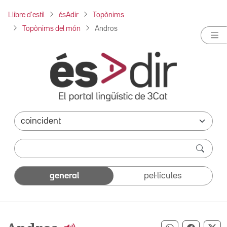
Llibre d'estil
ésAdir
Topònims
Topònims del món
Andros
general
pel·lícules