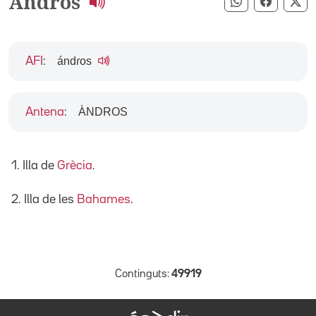
Andros
Compartir pe
Compart
Co
ándɾos
AFI
:
ÀNDROS
Antena
:
1. Illa de
Grècia
.
2. Illa de les
Bahames
.
Continguts:
49919