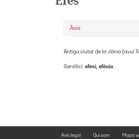
Efes
Àsia
Antiga ciutat de la Jònia (avui T
Gentilici:
efesi, efèsia
.
Avís legal
Qui som
Mapa w