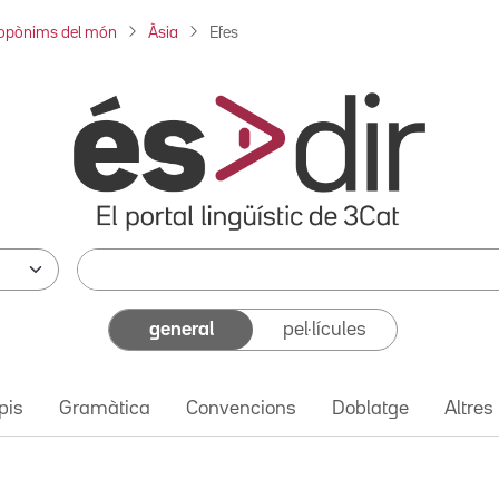
opònims del món
Àsia
Efes
general
pel·lícules
pis
Gramàtica
Convencions
Doblatge
Altres