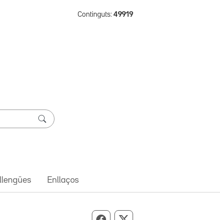
Continguts:
49919
 llengües
Enllaços