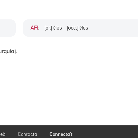
[or.] ɛ́fəs
[occ.] ɛ́fes
AFI
:
urquia).
eb
Contacta
Connecta't