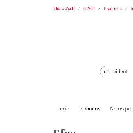
Llibre d'estil
ésAdir
Topònims
T
Lèxic
Topònims
Noms pro