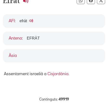
Efrat
Compartir pe
Compart
Co
efɾát
AFI
:
EFRÀT
Antena
:
Àsia
Assentament israelià a
Cisjordània
.
Continguts:
49919