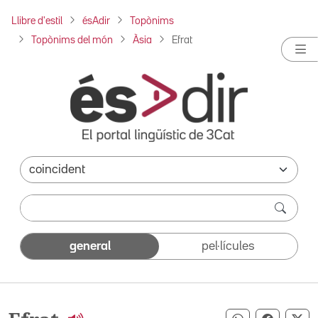
Llibre d'estil
ésAdir
Topònims
Topònims del món
Àsia
Efrat
general
pel·lícules