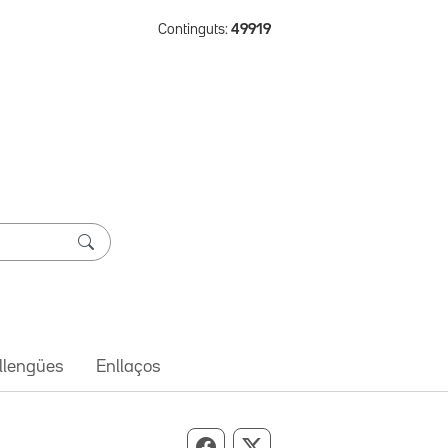
Continguts:
49919
 llengües
Enllaços