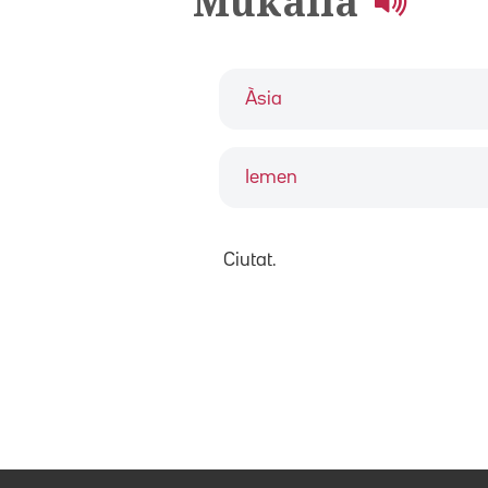
Mukalla
Àsia
Iemen
Ciutat.