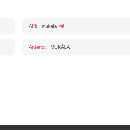
mukála
AFI
:
MUKÀLA
Antena
: