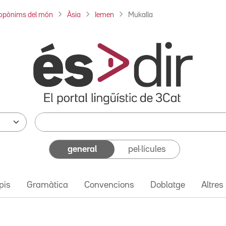
opònims del món
Àsia
Iemen
Mukalla
general
pel·lícules
pis
Gramàtica
Convencions
Doblatge
Altres