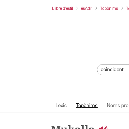
Llibre d'estil
ésAdir
Topònims
T
Lèxic
Topònims
Noms pro