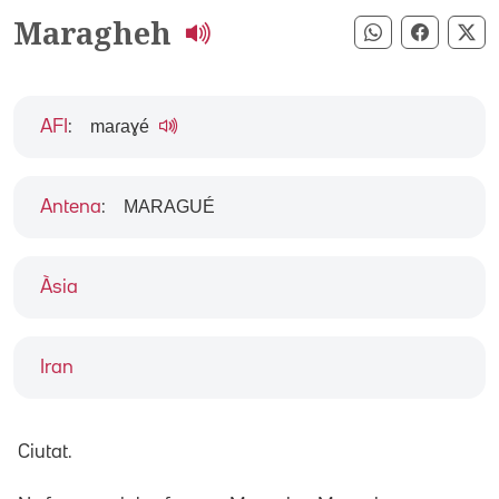
Maragheh
Compartir pe
Compart
Co
maɾaɣé
AFI
:
MARAGUÉ
Antena
:
Àsia
Iran
Ciutat.