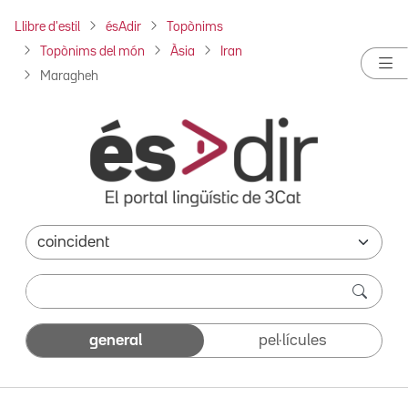
Llibre d'estil
ésAdir
Topònims
Topònims del món
Àsia
Iran
Maragheh
general
pel·lícules