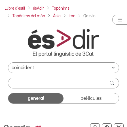
Llibre d'estil
ésAdir
Topònims
Topònims del món
Àsia
Iran
Qazvin
general
pel·lícules