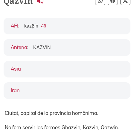
Qazvin
Compartir pe
Compart
Co
kazβín
AFI
:
KAZVÍN
Antena
:
Àsia
Iran
Ciutat, capital de la província homònima.
No fem servir les formes Ghazvin, Kazvin, Qazwin.