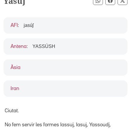
Yasuj
Compartir pe
Compart
Co
jasúʃ
AFI
:
YASSÚSH
Antena
:
Àsia
Iran
Ciutat.
No fem servir les formes Iassuj, Iasuj, Yassoudj,