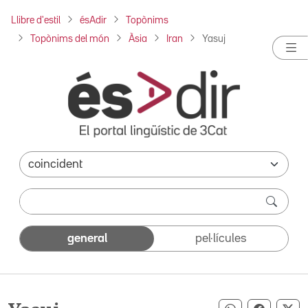
Llibre d'estil
ésAdir
Topònims
Topònims del món
Àsia
Iran
Yasuj
general
pel·lícules