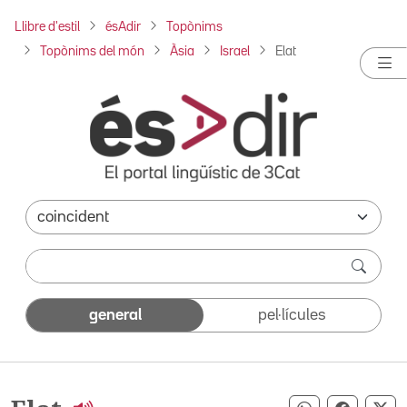
Llibre d'estil
ésAdir
Topònims
Topònims del món
Àsia
Israel
Elat
general
pel·lícules