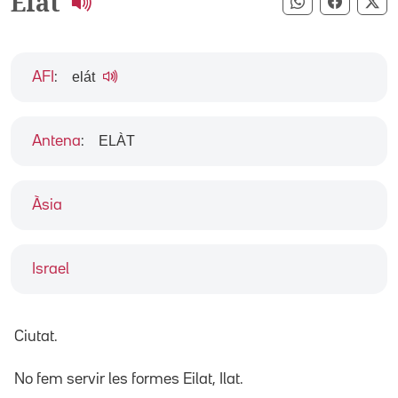
Elat
Compartir pe
Compart
Co
elát
AFI
:
ELÀT
Antena
:
Àsia
Israel
Ciutat.
No fem servir les formes Eilat, Ilat.