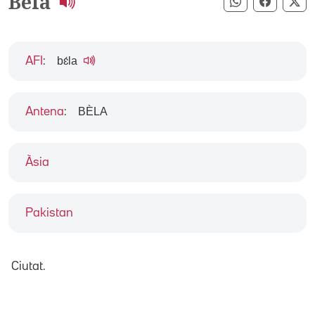
Bela
Compartir pe
Compart
Co
bɛ́la
AFI
:
BÈLA
Antena
:
Àsia
Pakistan
Ciutat.