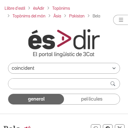
Llibre d'estil
ésAdir
Topònims
Topònims del món
Àsia
Pakistan
Bela
general
pel·lícules