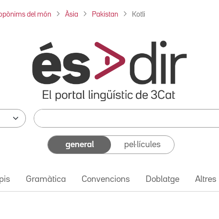
opònims del món
Àsia
Pakistan
Kotli
general
pel·lícules
pis
Gramàtica
Convencions
Doblatge
Altres