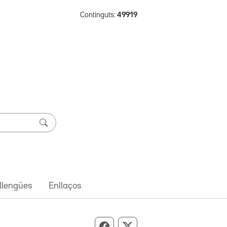
Continguts:
49919
 llengües
Enllaços