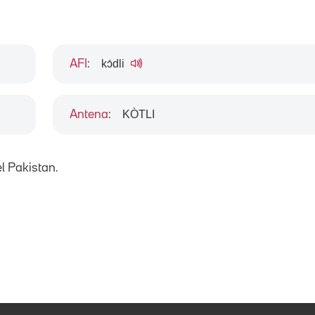
kɔ́dli
AFI
:
KÒTLI
Antena
:
l Pakistan.