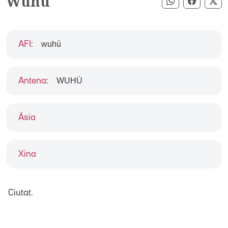
Wuhu
Compartir pe
Compart
Co
wuhú
AFI
:
WUHÚ
Antena
:
Àsia
Xina
Ciutat.