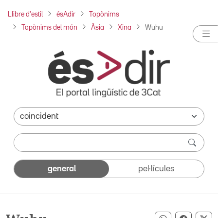
Llibre d'estil
ésAdir
Topònims
Topònims del món
Àsia
Xina
Wuhu
general
pel·lícules