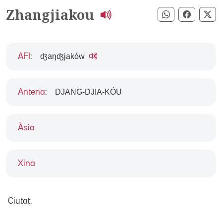
Zhangjiakou
Compartir pe
Compart
Co
ʤaŋʤjaków
AFI
:
DJANG-DJIA-KÓU
Antena
:
Àsia
Xina
Ciutat.