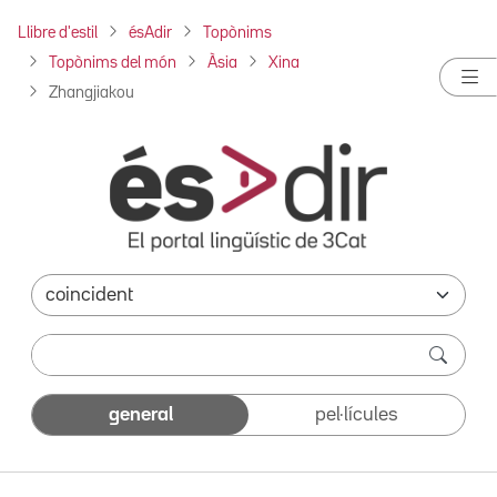
Llibre d'estil
ésAdir
Topònims
Topònims del món
Àsia
Xina
Zhangjiakou
general
pel·lícules