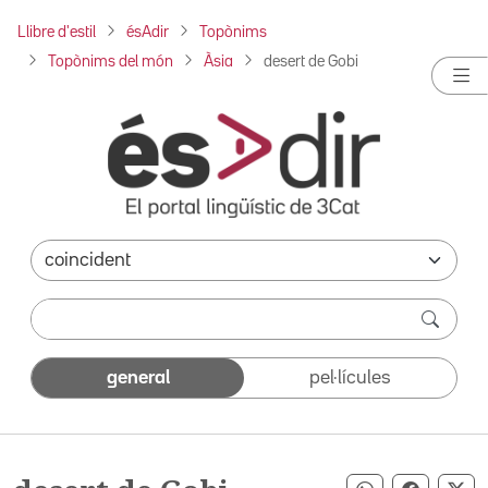
Llibre d'estil
ésAdir
Topònims
Topònims del món
Àsia
desert de Gobi
general
pel·lícules