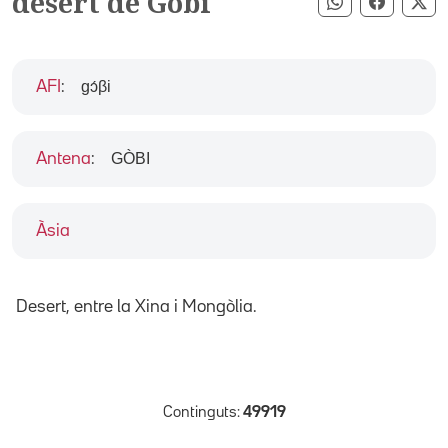
desert de Gobi
Compartir pe
Compart
Co
gɔ́βi
AFI
:
GÒBI
Antena
:
Àsia
Desert, entre la Xina i Mongòlia.
Continguts:
49919