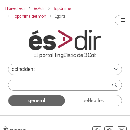
Llibre d'estil
ésAdir
Topònims
Topònims del món
Ègara
general
pel·lícules