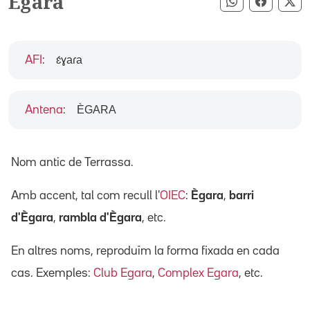
Ègara
Compartir pe
Compart
Co
ɛ́ɣaɾa
AFI
:
ÈGARA
Antena
:
Nom antic de Terrassa.
Amb accent, tal com recull l'
OIEC
:
Ègara
,
barri
d'Ègara
,
rambla d'Ègara
, etc.
En altres noms, reproduïm la forma fixada en cada
cas. Exemples:
Club Egara
,
Complex Egara
, etc.