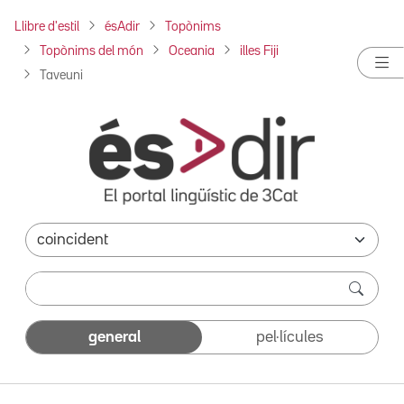
Llibre d'estil
ésAdir
Topònims
Topònims del món
Oceania
illes Fiji
Taveuni
general
pel·lícules