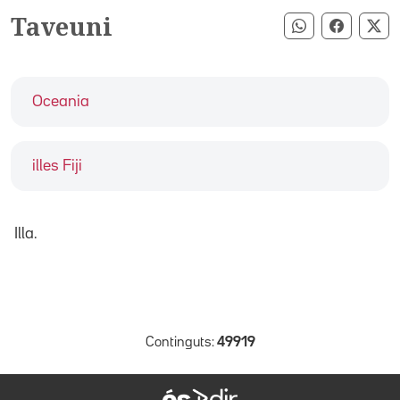
Taveuni
Compartir pe
Compart
Co
Oceania
illes Fiji
Illa.
Continguts:
49919