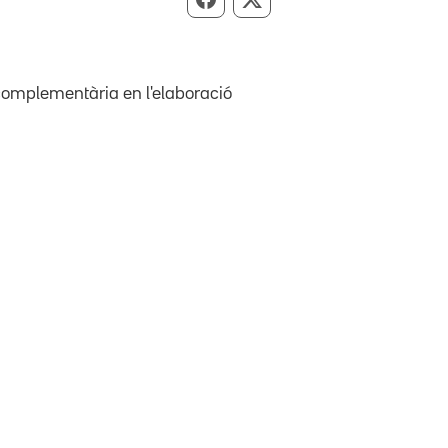
Compartir per Facebook
Compartir per X
complementària en l'elaboració