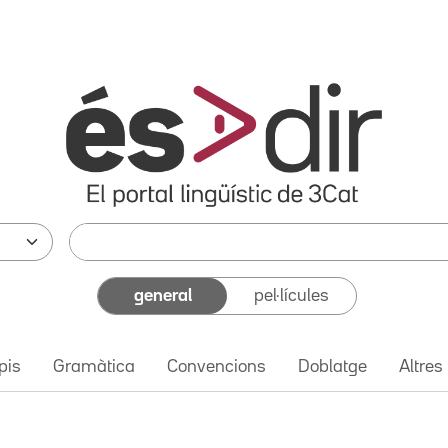
general
pel·lícules
pis
Gramàtica
Convencions
Doblatge
Altres