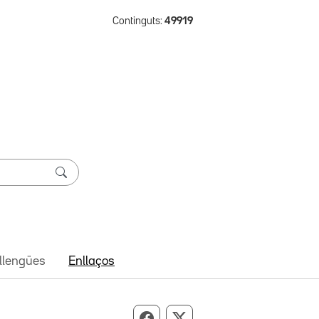
Continguts:
49919
 llengües
Enllaços