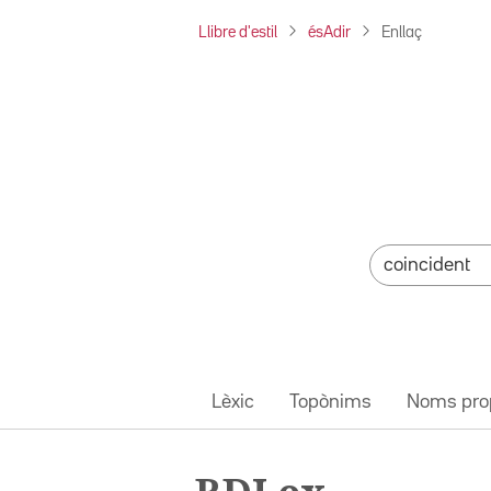
Llibre d'estil
ésAdir
Enllaç
Lèxic
Topònims
Noms pro