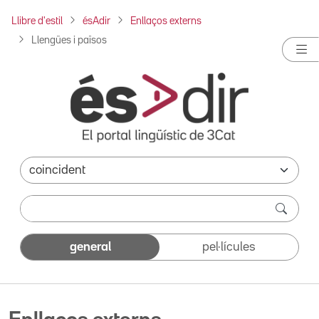
Llibre d'estil
ésAdir
Enllaços externs
Llengües i països
general
pel·lícules