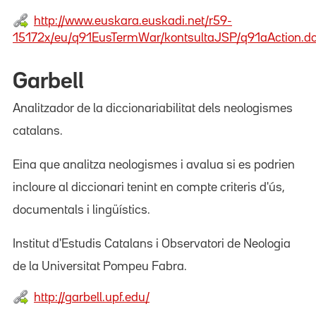
http://www.euskara.euskadi.net/r59-
15172x/eu/q91EusTermWar/kontsultaJSP/q91aAction.d
Garbell
Analitzador de la diccionariabilitat dels neologismes
catalans.
Eina que analitza neologismes i avalua si es podrien
incloure al diccionari tenint en compte criteris d'ús,
documentals i lingüístics.
Institut d'Estudis Catalans i Observatori de Neologia
de la Universitat Pompeu Fabra.
http://garbell.upf.edu/