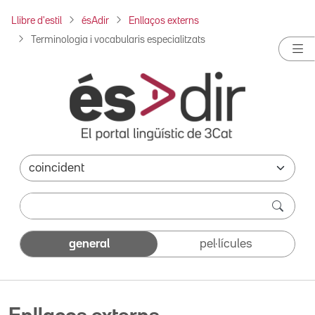
Llibre d'estil
ésAdir
Enllaços externs
Terminologia i vocabularis especialitzats
general
pel·lícules