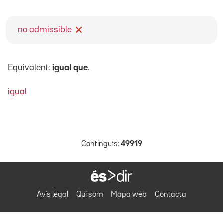
no admissible
Equivalent:
igual que
.
igual
Continguts:
49919
Avís legal
Qui som
Mapa web
Contacta