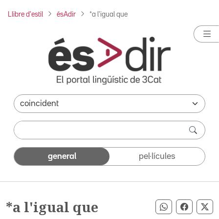
Llibre d'estil
ésAdir
*a l'igual que
general
pel·lícules
*a l'igual que
Compartir pe
Compart
Co