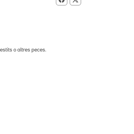
Compartir per Facebook
Compartir per X
stits o altres peces.