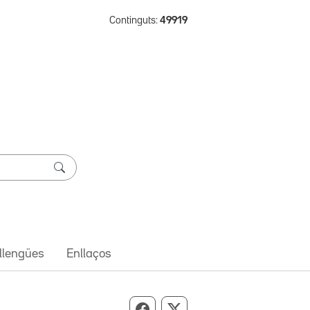
Continguts:
49919
 llengües
Enllaços