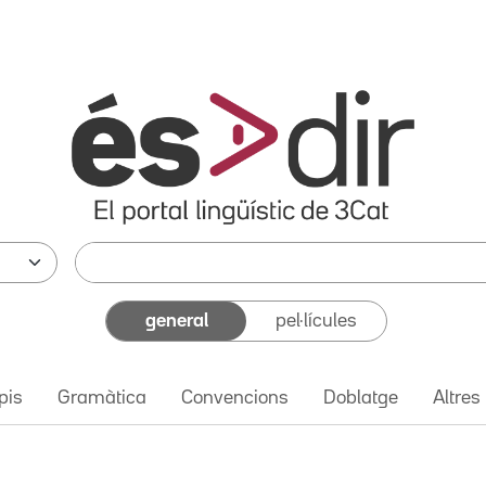
general
pel·lícules
pis
Gramàtica
Convencions
Doblatge
Altres