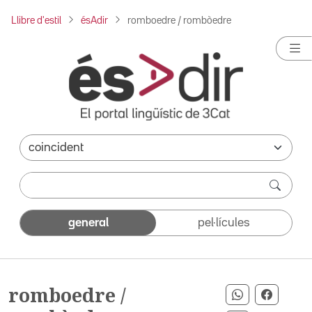
Llibre d'estil
ésAdir
romboedre / rombòedre
general
pel·lícules
romboedre /
Compartir p
Compar