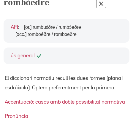
rombòedre
Compartir pe
[or.] rumbuɛ́ðɾə / rumbɔ́eðɾə
AFI
:
[occ.] romboéðɾe / rombɔ́eðɾe
ús general
El diccionari normatiu recull les dues formes (plana i
esdrúixola). Optem preferentment per la primera.
Accentuació: casos amb doble possibilitat normativa
Pronúncia