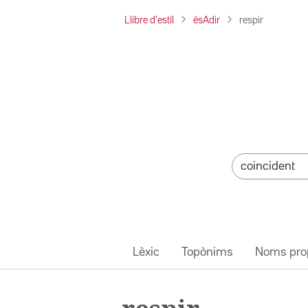
Llibre d'estil
ésAdir
respir
Lèxic
Topònims
Noms pro