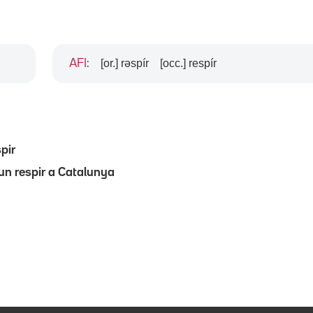
[or.] rəspír
[occ.] respír
AFI
:
pir
un respir a Catalunya