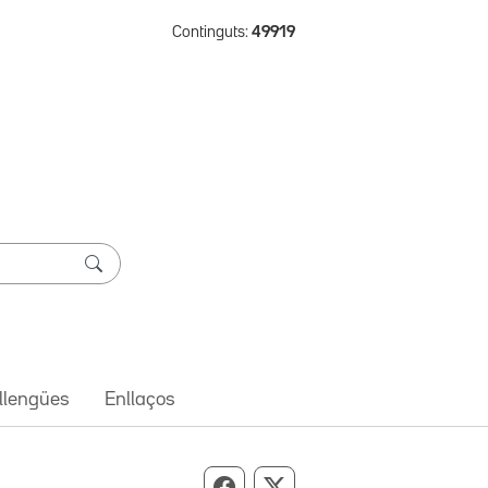
Continguts:
49919
 llengües
Enllaços