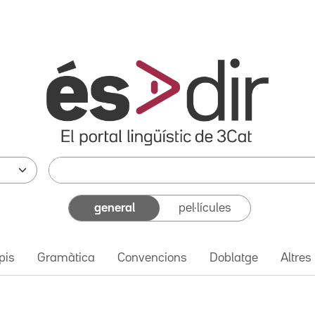
general
pel·lícules
pis
Gramàtica
Convencions
Doblatge
Altres