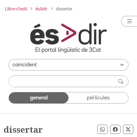
Llibre d'estil
ésAdir
dissertar
general
pel·lícules
dissertar
Compartir pe
Compart
Co