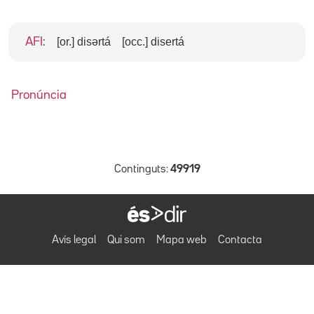
[or.] disərtá
[occ.] disertá
AFI
:
Pronúncia
Continguts:
49919
Avís legal
Qui som
Mapa web
Contacta