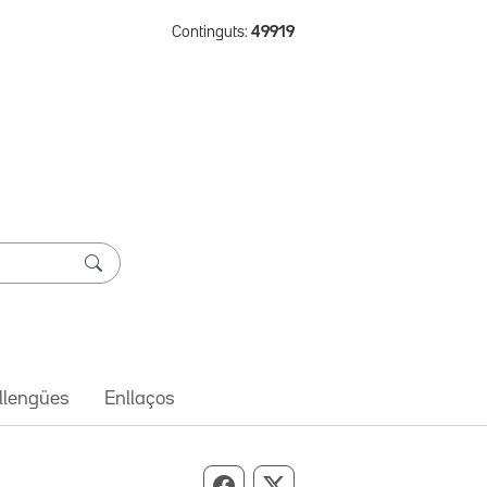
Continguts:
49919
 llengües
Enllaços