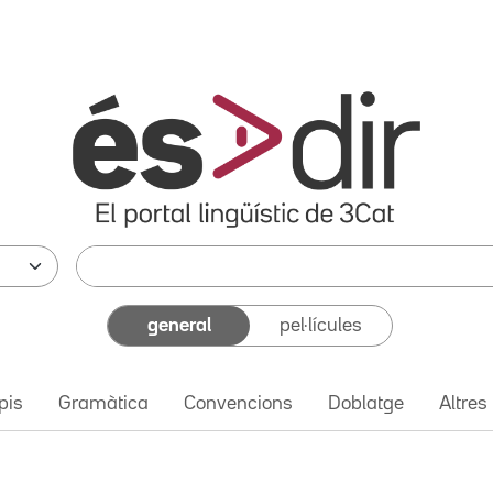
general
pel·lícules
pis
Gramàtica
Convencions
Doblatge
Altres