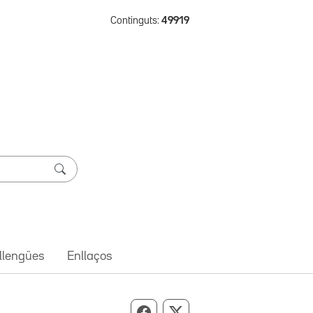
Continguts:
49919
 llengües
Enllaços