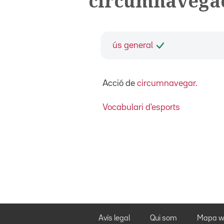
circumnavega
ús general
Acció de
circumnavegar
.
Vocabulari d'esports
Avís legal
Qui som
Mapa w