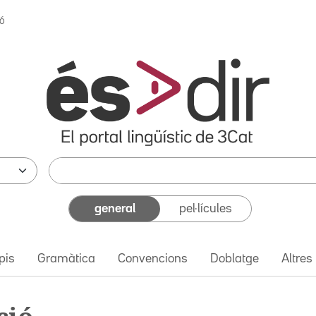
ó
general
pel·lícules
pis
Gramàtica
Convencions
Doblatge
Altres