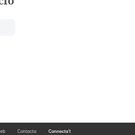
ció
eb
Contacta
Connecta't