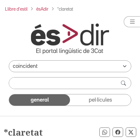
Llibre d'estil
ésAdir
*claretat
general
pel·lícules
*claretat
Compartir pe
Compart
Co