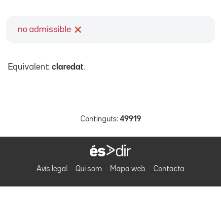
no admissible
Equivalent:
claredat
.
Continguts:
49919
Avís legal
Qui som
Mapa web
Contacta