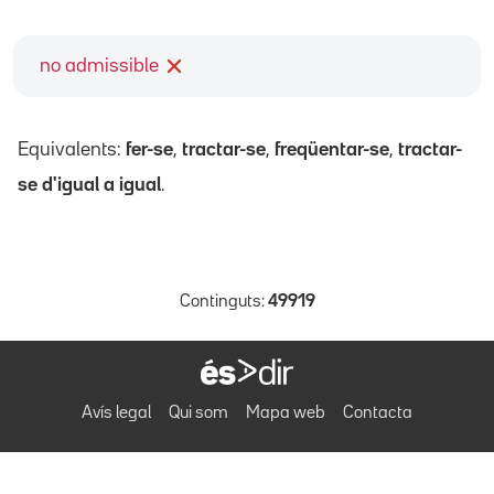
no admissible
Equivalents:
fer-se
,
tractar-se
,
freqüentar-se
,
tractar-
se d'igual a igual
.
Continguts:
49919
Avís legal
Qui som
Mapa web
Contacta