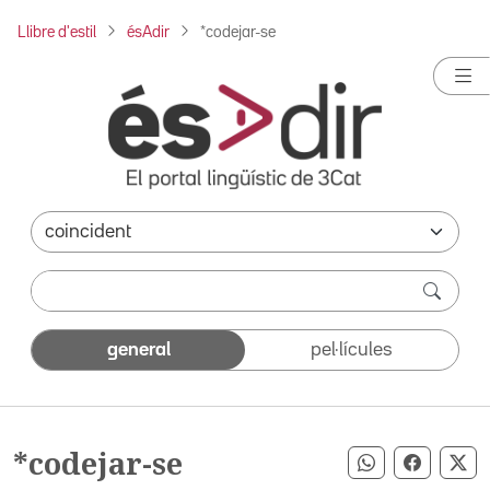
Llibre d'estil
ésAdir
*codejar-se
general
pel·lícules
*codejar-se
Compartir pe
Compart
Co