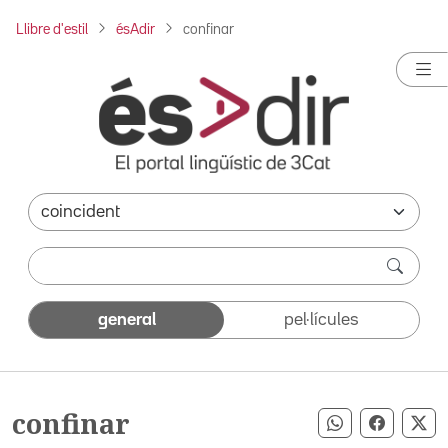
Llibre d'estil
ésAdir
confinar
general
pel·lícules
confinar
Compartir pe
Compart
Co