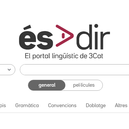
general
pel·lícules
pis
Gramàtica
Convencions
Doblatge
Altres