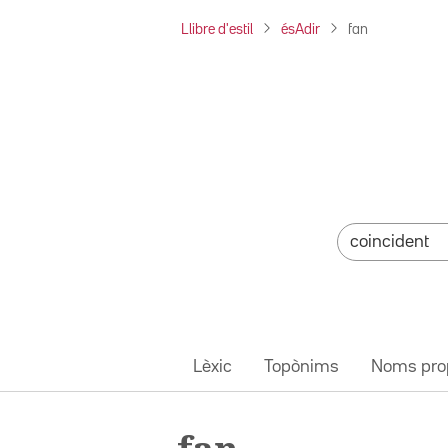
Llibre d'estil
ésAdir
fan
Lèxic
Topònims
Noms pro