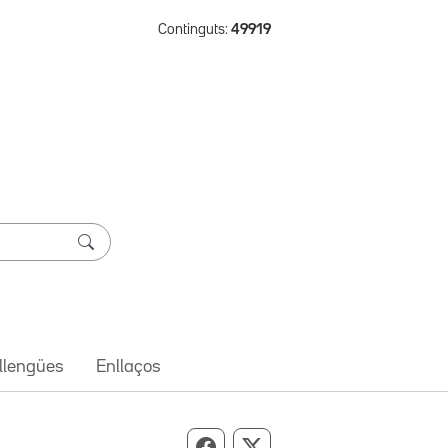
Continguts:
49919
 llengües
Enllaços