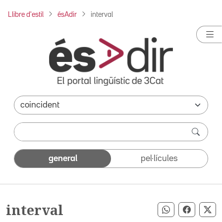
Llibre d'estil
ésAdir
interval
general
pel·lícules
interval
Compartir pe
Compart
Co