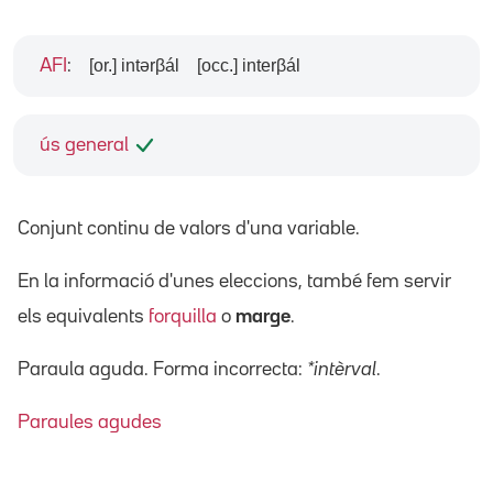
[or.] intərβál
[occ.] interβál
AFI
:
ús general
Conjunt continu de valors d'una variable.
En la informació d'unes eleccions, també fem servir
els equivalents
forquilla
o
marge
.
Paraula aguda. Forma incorrecta:
*intèrval
.
Paraules agudes